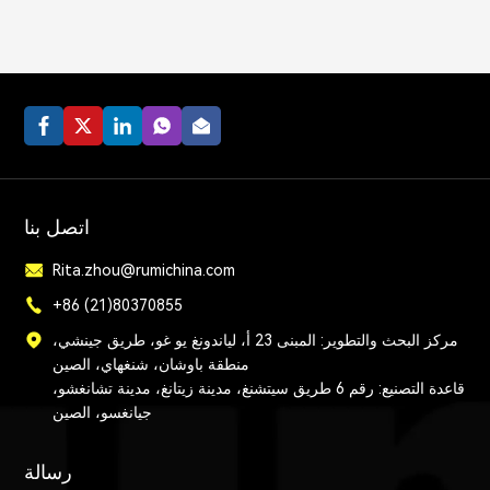
اتصل بنا
Rita.zhou@rumichina.com
+86 (21)80370855
مركز البحث والتطوير: المبنى 23 أ، لياندونغ يو غو، طريق جينشي،
منطقة باوشان، شنغهاي، الصين
قاعدة التصنيع: رقم 6 طريق سيتشنغ، مدينة زيتانغ، مدينة تشانغشو،
جيانغسو، الصين
رسالة