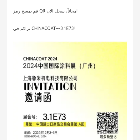
قم بمسح رمز QR مجاناً، سجل الآن!
نراكم في CHINACOAT--3.1E73!